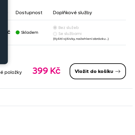
hopu
Dostupnost
Doplňkové služby
Bez služeb
9 Kč
Skladem
Se službami
(Vyšití výšivky, nažehlení obrázku…)
399 Kč
Vložit do košíku
né položky