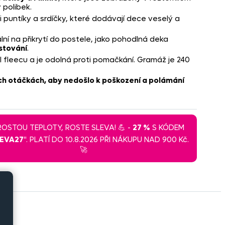
 polibek.
i puntíky a srdíčky, které dodávají dece veselý a
ní na přikrytí do postele, jako pohodlná deka
stování
.
 fleecu a je odolná proti pomačkání. Gramáž je 240
ch otáčkách, aby nedošlo k poškození a polámání
 ROSTOU TEPLOTY, ROSTE SLEVA! 💪 -
27 %
S KÓDEM
LEVA27
". PLATÍ DO 10.8.2026 PŘI NÁKUPU NAD 900 Kč.
🚀