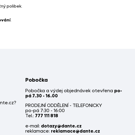
žný polibek.
ování
.
Pobočka
Pobočka a výdej objednávek otevřena
po-
pá 7.30 - 16.00
nte.cz?
PRODEJNÍ ODDĚLENÍ - TELEFONICKY
po-pá 7:30 - 16:00
Tel.:
777 111 818
e-mail:
dotazy@dante.cz
reklamace:
reklamace@dante.cz