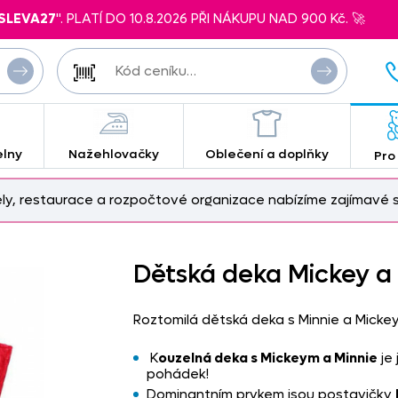
SLEVA27
". PLATÍ DO 10.8.2026 PŘI NÁKUPU NAD 900 Kč. 🚀
elny
Nažehlovačky
Oblečení a doplňky
Pro
ely, restaurace a rozpočtové organizace nabízíme zajímavé s
Dětská deka Mickey a
Roztomilá dětská deka s Minnie a Micke
K
ouzelná deka s Mickeym a Minnie
je 
pohádek!
Dominantním prvkem jsou postavičky