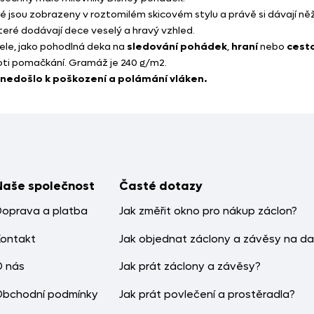
ré jsou zobrazeny v roztomilém skicovém stylu a právě si dávají ně
které dodávají dece veselý a hravý vzhled.
tele, jako pohodlná deka na
sledování pohádek
,
hraní
nebo
cest
roti pomačkání. Gramáž je 240 g/m2.
 nedošlo k poškození a polámání vláken.
Naše společnost
Časté dotazy
Doprava a platba
Jak změřit okno pro nákup záclon?
Kontakt
Jak objednat záclony a závěsy na da
O nás
Jak prát záclony a závěsy?
Obchodní podmínky
Jak prát povlečení a prostěradla?