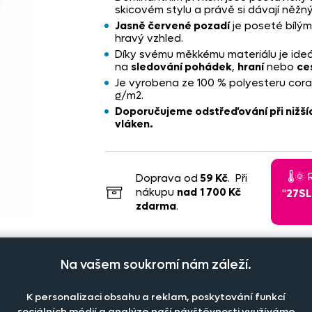
skicovém stylu a právě si dávají něžný
Jasně červené pozadí
je poseté bílým
hravý vzhled.
Díky svému měkkému materiálu je ideál
na
sledování pohádek
,
hraní
nebo
ce
Je vyrobena ze 100 % polyesteru coral
g/m2.
Doporučujeme odstřeďování při nižší
vláken.
🌡️
Doprava od
59 Kč
. Při
nákupu
nad
1 700 Kč
"
27S
zdarma
.
Na vašem soukromí nám záleží.
K personalizaci obsahu a reklam, poskytování funkcí
sociálních médií a analýze naší návštěvnosti využíváme