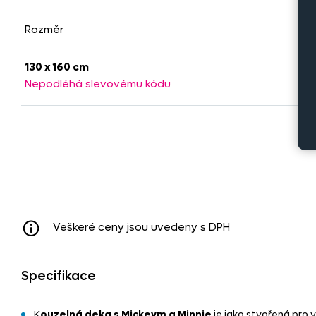
Rozměr
Mat
130 x 160 cm
100
Nepodléhá slevovému kódu
Veškeré ceny jsou uvedeny s DPH
Specifikace
K
ouzelná deka s Mickeym a Minnie
je jako stvořená pro 