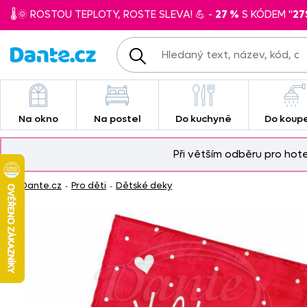
🌡️🌞 ROSTOU TEPLOTY, ROSTE SLEVA! 💪 -
27 %
S KÓDEM "
27
Na okno
Na postel
Do kuchyně
Do koup
Při větším odběru pro hot
Dante.cz
Pro děti
Dětské deky
-
-