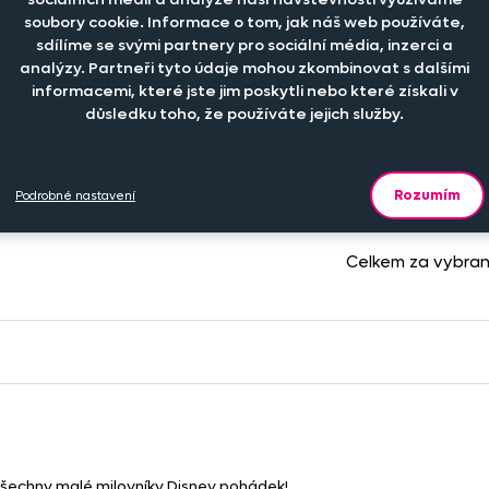
soubory cookie. Informace o tom, jak náš web používáte,
eriál
Počet kusů
Cena na es
sdílíme se svými partnery pro sociální média, inzerci a
analýzy. Partneři tyto údaje mohou zkombinovat s dalšími
informacemi, které jste jim poskytli nebo které získali v
-
+
důsledku toho, že používáte jejich služby.
39
% polyester
ks
Rozumím
Podrobné nastavení
Celkem za vybra
všechny malé milovníky Disney pohádek!