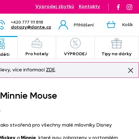
Výprodej zbytků
Kontakty
+420 777 111 818
Košík
Přihlášení
dotazy@dante.cz
Pro hotely
VÝPRODEJ
Tipy na dárky
 děti
levy, více informací
ZDE
.
 Minnie Mouse
y
jako stvořená pro všechny malé milovníky Disney
Mickey
a
Minnie
, které jsou zobrazeny v roztomilém