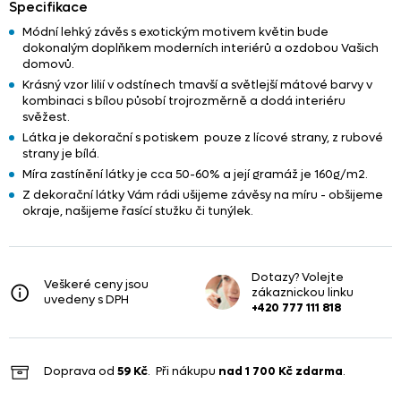
Specifikace
Módní lehký závěs s exotickým motivem květin bude
dokonalým doplňkem moderních interiérů a ozdobou Vašich
domovů.
Krásný vzor lilií v odstínech tmavší a světlejší mátové barvy v
kombinaci s bílou působí trojrozměrně a dodá interiéru
svěžest.
Látka je dekorační s potiskem pouze z lícové strany, z rubové
strany je bílá.
Míra zastínění látky je cca 50-60% a její gramáž je 160g/m2.
Z dekorační látky Vám rádi ušijeme závěsy na míru - obšijeme
okraje, našijeme řasící stužku či tunýlek.
Dotazy? Volejte
Veškeré ceny jsou
zákaznickou linku
uvedeny s DPH
+420 777 111 818
Doprava od
59 Kč
. Při nákupu
nad
1 700 Kč
zdarma
.