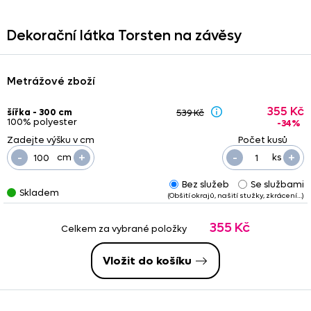
Dekorační látka Torsten na závěsy
Metrážové zboží
355 Kč
šířka - 300 cm
539 Kč
100% polyester
-34%
-
+
-
+
cm
ks
Bez služeb
Se službami
Skladem
(Obšití okrajů, našití stužky, zkrácení…)
355 Kč
Celkem za vybrané položky
Vložit do košíku