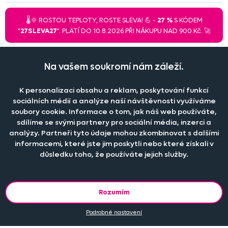
🌡️🌞 ROSTOU TEPLOTY, ROSTE SLEVA! 💪 -
27 %
S KÓDEM
"
27SLEVA27
". PLATÍ DO 10.8.2026 PŘI NÁKUPU NAD 900 Kč. 🚀
Na vašem soukromí nám záleží.
Při větším odběru pro hotely, restaurace a rozpočtové
organizace nabízíme zajímavé slevy, více informací
ZDE
.
K personalizaci obsahu a reklam, poskytování funkcí
sociálních médií a analýze naší návštěvnosti využíváme
soubory cookie. Informace o tom, jak náš web používáte,
sdílíme se svými partnery pro sociální média, inzerci a
Naše společnost
analýzy. Partneři tyto údaje mohou zkombinovat s dalšími
informacemi, které jste jim poskytli nebo které získali v
Doprava a platba
Časté dotazy
důsledku toho, že používáte jejich služby.
Kontakt
Jak změřit okno pro nákup záclon?
Pobočka
O nás
Jak objednat záclony a závěsy na dante.cz?
Pobočka a výdej objednávek otevřena
po-pá 7.30 - 16.00
Rozumím
Obchodní podmínky
Jak prát záclony a závěsy?
PRODEJNÍ ODDĚLENÍ - TELEFONICKY
Staňte se členem klubu Dante.cz
po-pá 7:30 - 16:00
Nastavení cookies
Podrobné nastavení
Tel.:
777 111 818
Jak prát povlečení a prostěradla?