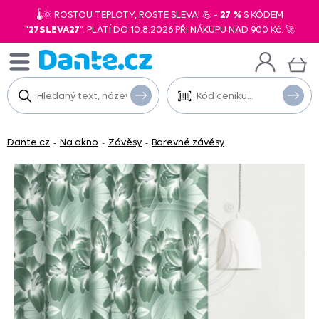
🌡️🌞 ROSTOU TEPLOTY, ROSTE SLEVA! 💪 -
27 %
S KÓDEM
"
27SLEVA27
". PLATÍ DO 10.8.2026 PŘI NÁKUPU NAD 900 Kč. 🚀
Dante.cz
Na okno
Závěsy
Barevné závěsy
-
-
-