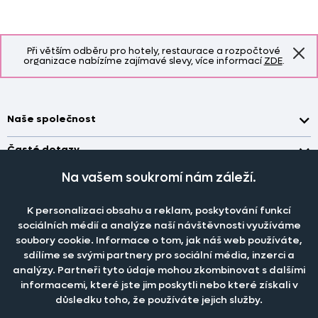
Při větším odběru pro hotely, restaurace a rozpočtové
organizace nabízíme zajímavé slevy, více informací
ZDE
.
Naše společnost
Doprava a platba
Časté dotazy
Kontakt
Jak změřit okno pro nákup záclon?
Na vašem soukromí nám záleží.
Pobočka
O nás
Jak objednat záclony a závěsy na dante.cz?
Pobočka a výdej objednávek otevřena
po-pá 7.30 - 16.00
K personalizaci obsahu a reklam, poskytování funkcí
Obchodní podmínky
Jak prát záclony a závěsy?
PRODEJNÍ ODDĚLENÍ - TELEFONICKY
sociálních médií a analýze naší návštěvnosti využíváme
Staňte se členem klubu Dante.cz
po-pá 7:30 - 16:00
Nastavení cookies
soubory cookie. Informace o tom, jak náš web používáte,
Tel.:
777 111 818
Jak prát povlečení a prostěradla?
sdílíme se svými partnery pro sociální média, inzerci a
Katalog zdarma
e-mail:
dotazy@dante.cz
Informace o materiálech
analýzy. Partneři tyto údaje mohou zkombinovat s dalšími
reklamace:
reklamace@dante.cz
informacemi, které jste jim poskytli nebo které získali v
Šití záclon a závěsů
důsledku toho, že používáte jejich služby.
Objevte slevy pro členy, získejte akční nabídky, novinky, tipy a
informace do vaší schránky.