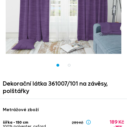
Dekorační látka 361007/
101 na závěsy,
polštářky
Metrážové zboží
189 Kč
šířka - 150 cm
289 Kč
100% polyester, oxford
-35%