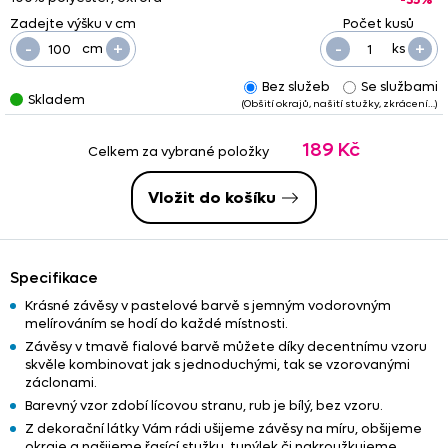
-
+
-
+
cm
ks
Bez služeb
Se službami
Skladem
(Obšití okrajů, našití stužky, zkrácení…)
189 Kč
Celkem za vybrané položky
Vložit do košíku
Specifikace
Krásné závěsy v pastelové barvě s jemným vodorovným
melírováním se hodí do každé místnosti.
Závěsy v tmavě fialové barvě můžete díky decentnímu vzoru
skvěle kombinovat jak s jednoduchými, tak se vzorovanými
záclonami.
Barevný vzor zdobí lícovou stranu, rub je bílý, bez vzoru.
Z dekorační látky Vám rádi ušijeme závěsy na míru, obšijeme
okraje a našijeme řasící stužku, tunýlek či nakroužkujeme.