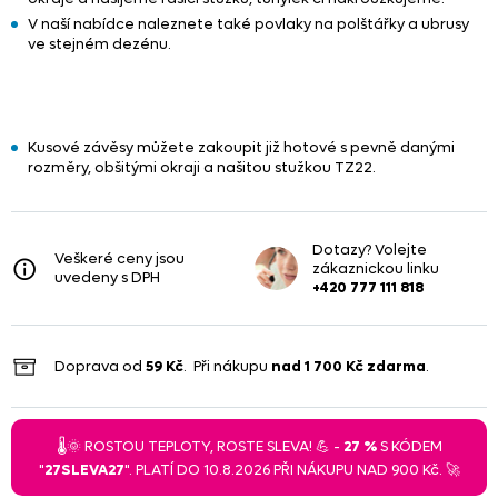
V naší nabídce naleznete také povlaky na polštářky a ubrusy
ve stejném dezénu.
Kusové závěsy můžete zakoupit již hotové s pevně danými
rozměry, obšitými okraji a našitou stužkou TZ22.
Dotazy? Volejte
Veškeré ceny jsou
zákaznickou linku
uvedeny s DPH
+420 777 111 818
Doprava od
59 Kč
. Při nákupu
nad
1 700 Kč
zdarma
.
🌡️🌞 ROSTOU TEPLOTY, ROSTE SLEVA! 💪 -
27 %
S KÓDEM
"
27SLEVA27
". PLATÍ DO 10.8.2026 PŘI NÁKUPU NAD 900 Kč. 🚀