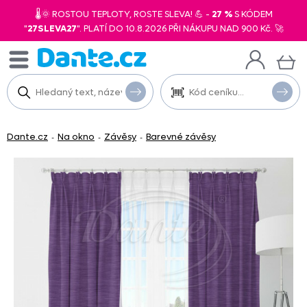
🌡️🌞 ROSTOU TEPLOTY, ROSTE SLEVA! 💪 -
27 %
S KÓDEM
"
27SLEVA27
". PLATÍ DO 10.8.2026 PŘI NÁKUPU NAD 900 Kč. 🚀
Dante.cz
Na okno
Závěsy
Barevné závěsy
-
-
-