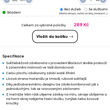
Bez služeb
Se službami
Skladem
(Obšití okrajů, našití stužky, zkrácení…)
289 Kč
Celkem za vybrané položky
Vložit do košíku
Specifikace
Světlebéžová závěsovina v provedení Blackout skvěle poslouží
k zatemnění místnosti ve Vaší domácnosti.
Celou plochu závěsoviny zdobí svislé žíhání.
Lícová strana materiálu je tmavší, rubová světlejší.
Díky jednobarevnému designu lze závěs kombinovat jak s
jednoduchými, tak se vzorovanými záclonami.
Z metráže Vám rádi ušijeme závěsy na míru, okraje obšijeme a
na horní okraj našijeme řasící stužku, tunýlek nebo kovové
kroužky.