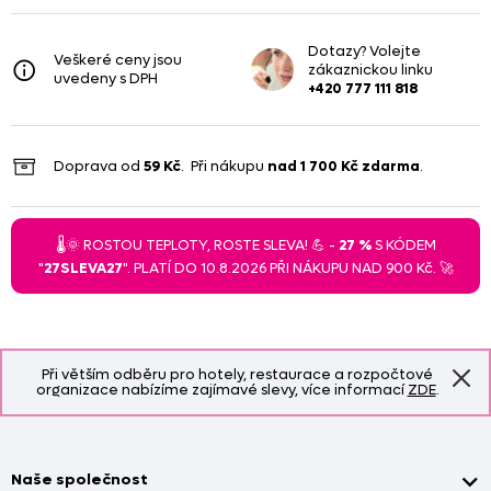
Dotazy? Volejte
Veškeré ceny jsou
zákaznickou linku
uvedeny s DPH
+420 777 111 818
Doprava od
59 Kč
. Při nákupu
nad
1 700 Kč
zdarma
.
🌡️🌞 ROSTOU TEPLOTY, ROSTE SLEVA! 💪 -
27 %
S KÓDEM
"
27SLEVA27
". PLATÍ DO 10.8.2026 PŘI NÁKUPU NAD 900 Kč. 🚀
Při větším odběru pro hotely, restaurace a rozpočtové
organizace nabízíme zajímavé slevy, více informací
ZDE
.
Naše společnost