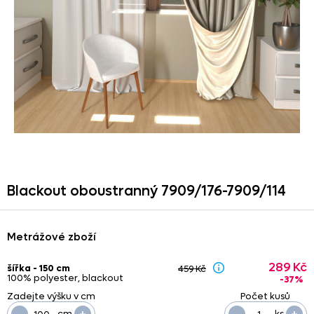
Blackout oboustranný 7909/
176-7909/
114
Metrážové zboží
289 Kč
šířka - 150 cm
459 Kč
100% polyester, blackout
-37%
-
+
-
+
cm
ks