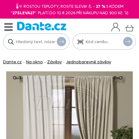
🌡️🌞 ROSTOU TEPLOTY, ROSTE SLEVA! 💪 -
27 %
S KÓDEM
"
27SLEVA27
". PLATÍ DO 10.8.2026 PŘI NÁKUPU NAD 900 Kč. 🚀
Dante.cz
Na okno
Závěsy
Jednobarevné závěsy
-
-
-