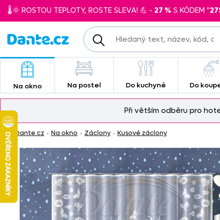
🌡️🌞 ROSTOU TEPLOTY, ROSTE SLEVA! 💪 -
27 %
S KÓDEM "
27
Na postel
Do kuchyně
Do koup
Na okno
Při větším odběru pro hot
Dante.cz
Na okno
Záclony
Kusové záclony
-
-
-