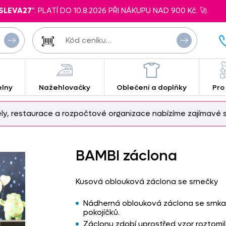
SLEVA27
". PLATÍ DO 10.8.2026 PŘI NÁKUPU NAD 900 Kč. 🚀
elny
Nažehlovačky
Oblečení a doplňky
Pro
ely, restaurace a rozpočtové organizace nabízíme zajímavé s
BAMBI záclona
Kusová oblouková záclona se srnečky
Nádherná oblouková záclona se srnka
pokojíčků.
Záclonu zdobí uprostřed vzor roztomi