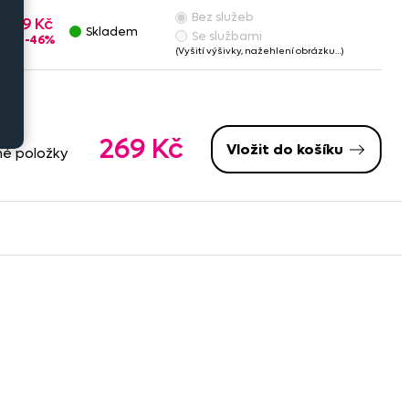
Bez služeb
269 Kč
Skladem
Se službami
-46%
(Vyšití výšivky, nažehlení obrázku…)
269 Kč
Vložit do košíku
né položky