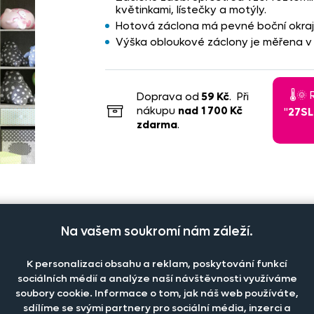
květinkami, lístečky a motýly.
Hotová záclona má pevné boční okraje
Výška obloukové záclony je měřena v 
🌡️
Doprava od
59 Kč
. Při
nákupu
nad
1 700 Kč
"
27S
zdarma
.
Na vašem soukromí nám záleží.
K personalizaci obsahu a reklam, poskytování funkcí
sociálních médií a analýze naší návštěvnosti využíváme
čet kusů
Cena na 
Cena na prodejně
soubory cookie. Informace o tom, jak náš web používáte,
sdílíme se svými partnery pro sociální média, inzerci a