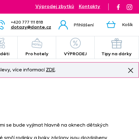
Výprodej zbytků
Kontakty
+420 777 111 818
Košík
Přihlášení
dotazy@dante.cz
 děti
Pro hotely
VÝPRODEJ
Tipy na dárky
levy, více informací
ZDE
.
mi se bude vyjímat hlavně na oknech dětských
lé srnčí rodinky a boky záclony jsou dozdobeny