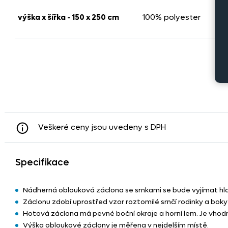
-
výška x šířka - 150 x 250 cm
100% polyester
Veškeré ceny jsou uvedeny s DPH
Specifikace
Nádherná oblouková záclona se srnkami se bude vyjímat hl
Záclonu zdobí uprostřed vzor roztomilé srnčí rodinky a boky
Hotová záclona má pevné boční okraje a horní lem. Je vhod
Výška obloukové záclony je měřena v nejdelším místě.