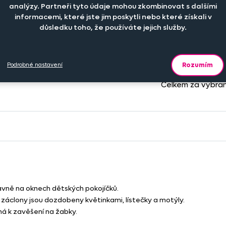
analýzy. Partneři tyto údaje mohou zkombinovat s dalšími
+
informacemi, které jste jim poskytli nebo které získali v
499 Kč
ks
důsledku toho, že používáte jejich služby.
Rozumím
Podrobné nastavení
Celkem za vybra
avně na oknech dětských pokojíčků.
 záclony jsou dozdobeny květinkami, lístečky a motýly.
ná k zavěšení na žabky.