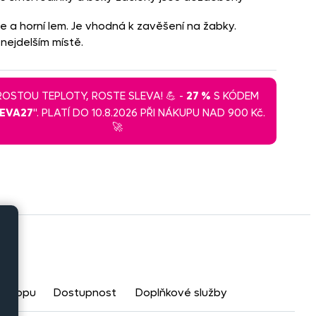
 a horní lem. Je vhodná k zavěšení na žabky.
nejdelším místě.
 ROSTOU TEPLOTY, ROSTE SLEVA! 💪 -
27 %
S KÓDEM
LEVA27
". PLATÍ DO 10.8.2026 PŘI NÁKUPU NAD 900 Kč.
🚀
eshopu
Dostupnost
Doplňkové služby