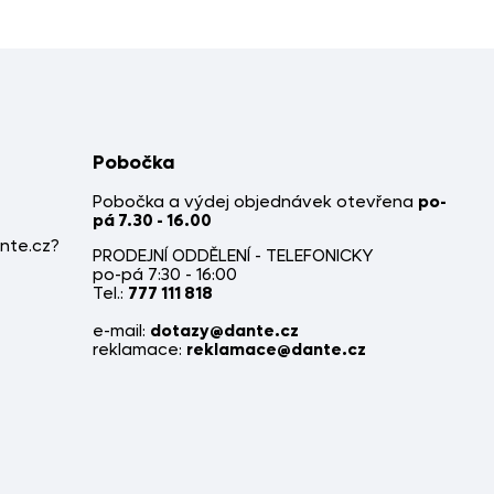
Pobočka
Pobočka a výdej objednávek otevřena
po-
pá 7.30 - 16.00
nte.cz?
PRODEJNÍ ODDĚLENÍ - TELEFONICKY
po-pá 7:30 - 16:00
Tel.:
777 111 818
e-mail:
dotazy@dante.cz
reklamace:
reklamace@dante.cz