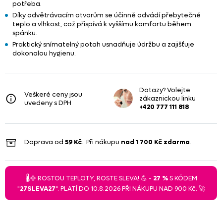
potřeba.
Díky odvětrávacím otvorům se účinně odvádí přebytečné
teplo a vlhkost, což přispívá k vyššímu komfortu během
spánku.
Praktický snímatelný potah usnadňuje údržbu a zajišťuje
dokonalou hygienu.
Dotazy? Volejte
Veškeré ceny jsou
zákaznickou linku
uvedeny s DPH
+420 777 111 818
Doprava od
59 Kč
. Při nákupu
nad
1 700 Kč
zdarma
.
🌡️🌞 ROSTOU TEPLOTY, ROSTE SLEVA! 💪 -
27 %
S KÓDEM
"
27SLEVA27
". PLATÍ DO 10.8.2026 PŘI NÁKUPU NAD 900 Kč. 🚀