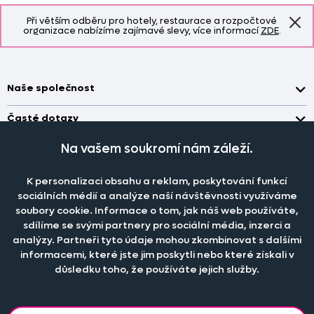
Při větším odběru pro hotely, restaurace a rozpočtové
organizace nabízíme zajímavé slevy, více informací
ZDE
.
Naše společnost
Doprava a platba
Časté dotazy
Kontakt
Jak změřit okno pro nákup záclon?
Na vašem soukromí nám záleží.
Pobočka
O nás
Jak objednat záclony a závěsy na dante.cz?
Pobočka a výdej objednávek otevřena
po-pá 7.30 - 16.00
Obchodní podmínky
K personalizaci obsahu a reklam, poskytování funkcí
Jak prát záclony a závěsy?
PRODEJNÍ ODDĚLENÍ - TELEFONICKY
sociálních médií a analýze naší návštěvnosti využíváme
Staňte se členem klubu Dante.cz
po-pá 7:30 - 16:00
Nastavení cookies
Tel.:
777 111 818
Jak prát povlečení a prostěradla?
soubory cookie. Informace o tom, jak náš web používáte,
sdílíme se svými partnery pro sociální média, inzerci a
Katalog zdarma
e-mail:
dotazy@dante.cz
Informace o materiálech
reklamace:
reklamace@dante.cz
analýzy. Partneři tyto údaje mohou zkombinovat s dalšími
informacemi, které jste jim poskytli nebo které získali v
Šití záclon a závěsů
důsledku toho, že používáte jejich služby.
Objevte slevy pro členy, získejte akční nabídky, novinky, tipy a
informace do vaší schránky.