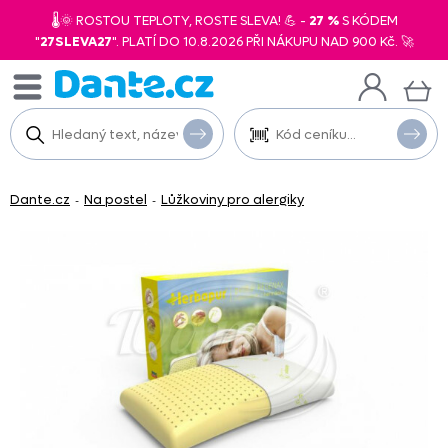
🌡️🌞 ROSTOU TEPLOTY, ROSTE SLEVA! 💪 -
27 %
S KÓDEM
"
27SLEVA27
". PLATÍ DO 10.8.2026 PŘI NÁKUPU NAD 900 Kč. 🚀
Dante.cz
Na postel
Lůžkoviny pro alergiky
-
-