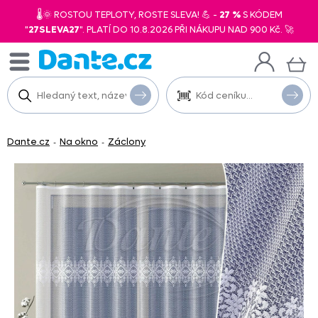
🌡️🌞 ROSTOU TEPLOTY, ROSTE SLEVA! 💪 -
27 %
S KÓDEM
"
27SLEVA27
". PLATÍ DO 10.8.2026 PŘI NÁKUPU NAD 900 Kč. 🚀
Dante.cz
Na okno
Záclony
-
-