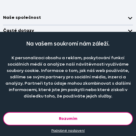
Naše společnost
Doprava a platba
Časté dotazy
Kontakt
Jak změřit okno pro nákup záclon?
Na vašem soukromí nám záleží.
Pobočka
O nás
Jak objednat záclony a závěsy na dante.cz?
Pobočka a výdej objednávek otevřena
po-pá 7.30 - 16.00
Obchodní podmínky
K personalizaci obsahu a reklam, poskytování funkcí
Jak prát záclony a závěsy?
PRODEJNÍ ODDĚLENÍ - TELEFONICKY
sociálních médií a analýze naší návštěvnosti využíváme
Staňte se členem klubu Dante.cz
po-pá 7:30 - 16:00
Nastavení cookies
Tel.:
777 111 818
Jak prát povlečení a prostěradla?
soubory cookie. Informace o tom, jak náš web používáte,
sdílíme se svými partnery pro sociální média, inzerci a
Katalog zdarma
e-mail:
dotazy@dante.cz
Informace o materiálech
reklamace:
reklamace@dante.cz
analýzy. Partneři tyto údaje mohou zkombinovat s dalšími
informacemi, které jste jim poskytli nebo které získali v
Šití záclon a závěsů
důsledku toho, že používáte jejich služby.
Objevte slevy pro členy, získejte akční nabídky, novinky, tipy a
informace do vaší schránky.
Rozumím
Podrobné nastavení
© 2013 - 2026 DANTE.CZ