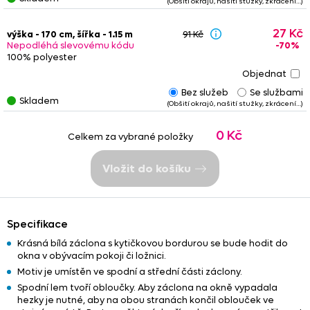
(Obšití okrajů, našití stužky, zkrácení…)
nich našity řasící stužky nebo tunýlky. Tyto služby jsou již
započteny v konečné ceně
zbytku. Věnujte prosím pozornost
27 Kč
poznámkám
- u upravených zbytků
nemusí vždy platit
tučně
výška - 170 cm, šířka - 1.15 m
91 Kč
-70%
uvedený
rozměr
.
Nepodléhá slevovému kódu
100% polyester
Bez služeb
Se službami
Skladem
(Obšití okrajů, našití stužky, zkrácení…)
0 Kč
Celkem za vybrané položky
Vložit do košíku
Specifikace
Krásná bílá záclona s kytičkovou bordurou se bude hodit do
okna v obývacím pokoji či ložnici.
Motiv je umístěn ve spodní a střední části záclony.
Spodní lem tvoří obloučky. Aby záclona na okně vypadala
hezky je nutné, aby na obou stranách končil oblouček ve