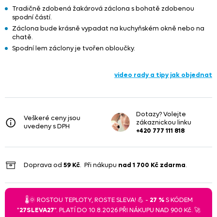
Tradičně zdobená žakárová záclona s bohatě zdobenou
spodní částí.
Záclona bude krásně vypadat na kuchyňském okně nebo na
chatě.
Spodní lem záclony je tvořen obloučky.
video rady a tipy jak objednat
Dotazy? Volejte
Veškeré ceny jsou
zákaznickou linku
uvedeny s DPH
+420 777 111 818
Doprava od
59 Kč
. Při nákupu
nad
1 700 Kč
zdarma
.
🌡️🌞 ROSTOU TEPLOTY, ROSTE SLEVA! 💪 -
27 %
S KÓDEM
"
27SLEVA27
". PLATÍ DO 10.8.2026 PŘI NÁKUPU NAD 900 Kč. 🚀