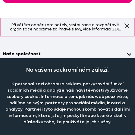
Při větším odběru pro hotely, restaurace a rozpočtové
organizace nabízíme zajímavé slevy, více informací
ZDE
.
Naše společnost
Doprava a platba
Časté dotazy
Na vašem soukromí nám záleží.
Kontakt
Jak změřit okno pro nákup záclon?
Pobočka
O nás
K personalizaci obsahu a reklam, poskytování funkcí
Jak objednat záclony a závěsy na dante.cz?
Pobočka a výdej objednávek otevřena
po-pá 7.30 - 16.00
sociálních médií a analýze naší návštěvnosti využíváme
Obchodní podmínky
Jak prát záclony a závěsy?
soubory cookie. Informace o tom, jak náš web používáte,
PRODEJNÍ ODDĚLENÍ - TELEFONICKY
Staňte se členem klubu Dante.cz
po-pá 7:30 - 16:00
sdílíme se svými partnery pro sociální média, inzerci a
Nastavení cookies
Tel.:
777 111 818
Jak prát povlečení a prostěradla?
analýzy. Partneři tyto údaje mohou zkombinovat s dalšími
Katalog zdarma
e-mail:
dotazy@dante.cz
informacemi, které jste jim poskytli nebo které získali v
Informace o materiálech
reklamace:
reklamace@dante.cz
důsledku toho, že používáte jejich služby.
Šití záclon a závěsů
Objevte slevy pro členy, získejte akční nabídky, novinky, tipy a