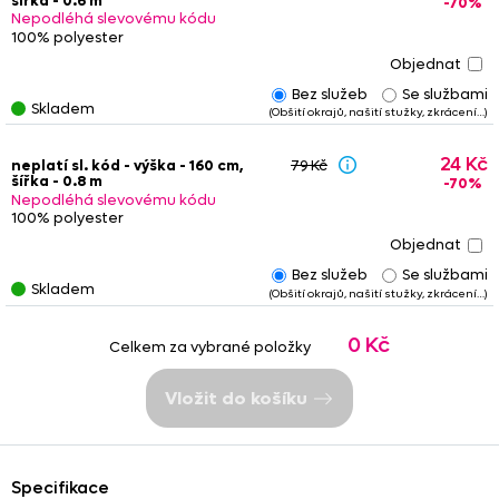
šířka - 0.6 m
-70%
rezervován dvě hodiny.
Nedoporučujeme
kombinovat
zbytky
Nepodléhá slevovému kódu
s metrážovým zbožím
, barevnost se může nepatrně lišit. Ze
100% polyester
stejného důvodu není vhodné objednávat různé zbytky, pokud
budou na okně vedle sebe.
Bez služeb
Se službami
Některé zbytky jsou
zkrácené
nebo
obšité
, případně jsou na
Skladem
(Obšití okrajů, našití stužky, zkrácení…)
nich našity řasící stužky nebo tunýlky. Tyto služby jsou již
započteny v konečné ceně
zbytku. Věnujte prosím pozornost
24 Kč
poznámkám
- u upravených zbytků
nemusí vždy platit
tučně
neplatí sl. kód - výška - 160 cm,
79 Kč
šířka - 0.8 m
-70%
uvedený
rozměr
.
Nepodléhá slevovému kódu
100% polyester
Bez služeb
Se službami
Skladem
(Obšití okrajů, našití stužky, zkrácení…)
0 Kč
Celkem za vybrané položky
Vložit do košíku
Specifikace