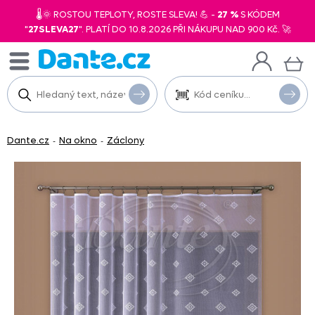
🌡️🌞 ROSTOU TEPLOTY, ROSTE SLEVA! 💪 -
27 %
S KÓDEM
"
27SLEVA27
". PLATÍ DO 10.8.2026 PŘI NÁKUPU NAD 900 Kč. 🚀
Dante.cz
Na okno
Záclony
-
-