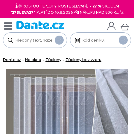
🌡️🌞 ROSTOU TEPLOTY, ROSTE SLEVA! 💪 -
27 %
S KÓDEM
"
27SLEVA27
". PLATÍ DO 10.8.2026 PŘI NÁKUPU NAD 900 Kč. 🚀
Dante.cz
Na okno
Záclony
Záclony bez vzoru
-
-
-