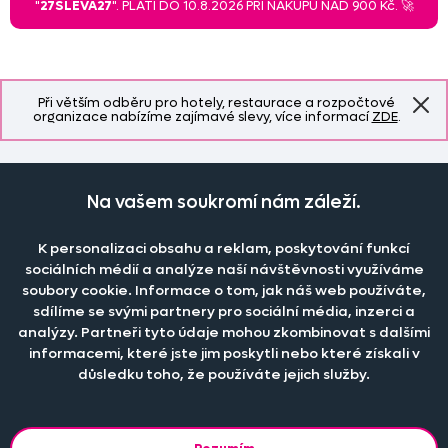
"
27SLEVA27
". PLATÍ DO 10.8.2026 PŘI NÁKUPU NAD 900 Kč. 🚀
Při větším odběru pro hotely, restaurace a rozpočtové
organizace nabízíme zajímavé slevy, více informací
ZDE
.
Naše společnost
Na vašem soukromí nám záleží.
Doprava a platba
Časté dotazy
K personalizaci obsahu a reklam, poskytování funkcí
Kontakt
sociálních médií a analýze naší návštěvnosti využíváme
Jak změřit okno pro nákup záclon?
Pobočka
soubory cookie. Informace o tom, jak náš web používáte,
O nás
Jak objednat záclony a závěsy na dante.cz?
sdílíme se svými partnery pro sociální média, inzerci a
Pobočka a výdej objednávek otevřena
po-pá 7.30 - 16.00
Obchodní podmínky
analýzy. Partneři tyto údaje mohou zkombinovat s dalšími
Jak prát záclony a závěsy?
PRODEJNÍ ODDĚLENÍ - TELEFONICKY
informacemi, které jste jim poskytli nebo které získali v
Staňte se členem klubu Dante.cz
po-pá 7:30 - 16:00
Nastavení cookies
Tel.:
777 111 818
Jak prát povlečení a prostěradla?
důsledku toho, že používáte jejich služby.
Katalog zdarma
e-mail:
dotazy@dante.cz
Informace o materiálech
reklamace:
reklamace@dante.cz
Šití záclon a závěsů