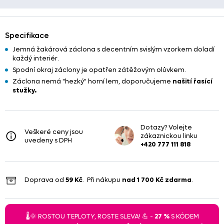
Specifikace
Jemná žakárová záclona s decentním svislým vzorkem doladí
každý interiér.
Spodní okraj záclony je opatřen zátěžovým olůvkem.
Záclona nemá "hezký" horní lem, doporučujeme
našití řasící
stužky.
Dotazy? Volejte
Veškeré ceny jsou
zákaznickou linku
uvedeny s DPH
+420 777 111 818
Doprava od
59 Kč
. Při nákupu
nad
1 700 Kč
zdarma
.
🌡️🌞 ROSTOU TEPLOTY, ROSTE SLEVA! 💪 -
27 %
S KÓDEM