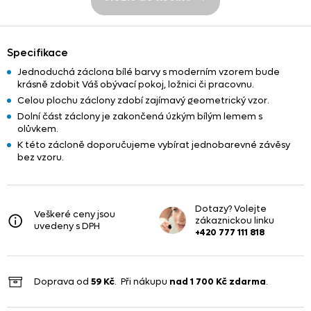
Specifikace
Jednoduchá záclona bílé barvy s moderním vzorem bude
krásně zdobit Váš obývací pokoj, ložnici či pracovnu.
Celou plochu záclony zdobí zajímavý geometrický vzor.
Dolní část záclony je zakončená úzkým bílým lemem s
olůvkem.
K této zácloně doporučujeme vybírat jednobarevné závěsy
bez vzoru.
Dotazy? Volejte
Veškeré ceny jsou
zákaznickou linku
uvedeny s DPH
+420 777 111 818
Doprava od
59 Kč
. Při nákupu
nad
1 700 Kč
zdarma
.