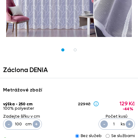
Záclona DENIA
Metrážové zboží
129 Kč
výška - 250 cm
229 Kč
100% polyester
-44%
-
+
-
+
cm
ks
Bez služeb
Se službami