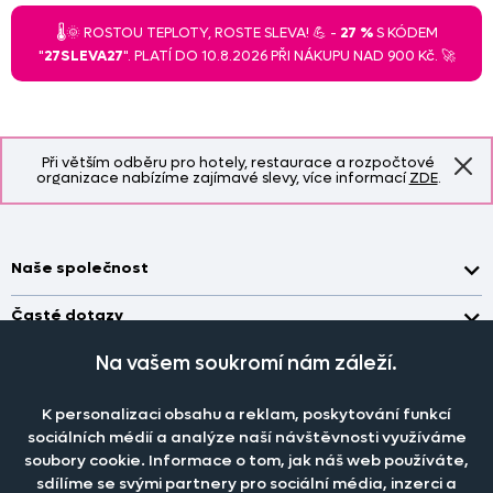
🌡️🌞 ROSTOU TEPLOTY, ROSTE SLEVA! 💪 -
27 %
S KÓDEM
"
27SLEVA27
". PLATÍ DO 10.8.2026 PŘI NÁKUPU NAD 900 Kč. 🚀
Při větším odběru pro hotely, restaurace a rozpočtové
organizace nabízíme zajímavé slevy, více informací
ZDE
.
Naše společnost
Doprava a platba
Časté dotazy
Kontakt
Jak změřit okno pro nákup záclon?
Na vašem soukromí nám záleží.
Pobočka
O nás
Jak objednat záclony a závěsy na dante.cz?
Pobočka a výdej objednávek otevřena
po-pá 7.30 - 16.00
Obchodní podmínky
K personalizaci obsahu a reklam, poskytování funkcí
Jak prát záclony a závěsy?
PRODEJNÍ ODDĚLENÍ - TELEFONICKY
sociálních médií a analýze naší návštěvnosti využíváme
Staňte se členem klubu Dante.cz
po-pá 7:30 - 16:00
Nastavení cookies
Tel.:
777 111 818
soubory cookie. Informace o tom, jak náš web používáte,
Jak prát povlečení a prostěradla?
sdílíme se svými partnery pro sociální média, inzerci a
Katalog zdarma
e-mail:
dotazy@dante.cz