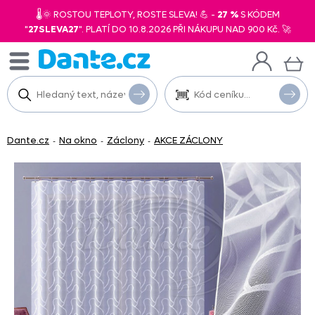
🌡️🌞 ROSTOU TEPLOTY, ROSTE SLEVA! 💪 -
27 %
S KÓDEM
"
27SLEVA27
". PLATÍ DO 10.8.2026 PŘI NÁKUPU NAD 900 Kč. 🚀
Dante.cz
Na okno
Záclony
AKCE ZÁCLONY
-
-
-