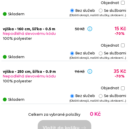
Bez služeb
Se službami
Skladem
(Obšití okrajů, našití stužky, zkrácení…)
15 Kč
výška - 160 cm, šířka - 0.5 m
50 Kč
-70%
Nepodléhá slevovému kódu
100% polyester
Bez služeb
Se službami
Skladem
(Obšití okrajů, našití stužky, zkrácení…)
35 Kč
výška - 250 cm, šířka - 0.9 m
116 Kč
-70%
Nepodléhá slevovému kódu
100% polyester
Bez služeb
Se službami
Skladem
(Obšití okrajů, našití stužky, zkrácení…)
0 Kč
Celkem za vybrané položky
Vložit do košíku