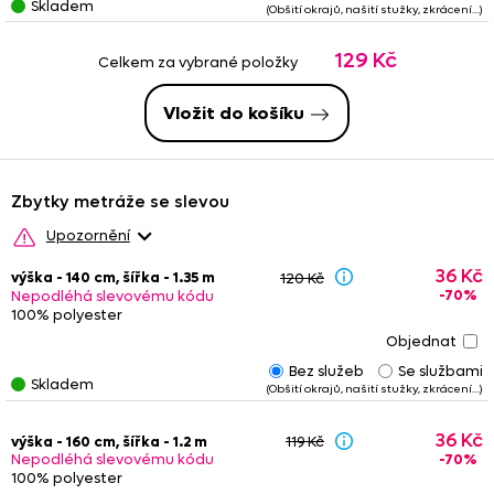
Skladem
(Obšití okrajů, našití stužky, zkrácení…)
129 Kč
Celkem za vybrané položky
Vložit do košíku
Zbytky metráže se slevou
Upozornění
Upozornění: Na zbytky se nevztahují žádné další slevy (kódy s
36 Kč
výška - 140 cm, šířka - 1.35 m
120 Kč
procentuální slevou).
Zbytek vložený do košíku zůstává
-70%
Nepodléhá slevovému kódu
rezervován dvě hodiny.
Nedoporučujeme
kombinovat
zbytky
100% polyester
s metrážovým zbožím
, barevnost se může nepatrně lišit. Ze
stejného důvodu není vhodné objednávat různé zbytky, pokud
budou na okně vedle sebe.
Bez služeb
Se službami
Skladem
(Obšití okrajů, našití stužky, zkrácení…)
Některé zbytky jsou
zkrácené
nebo
obšité
, případně jsou na
nich našity řasící stužky nebo tunýlky. Tyto služby jsou již
započteny v konečné ceně
zbytku. Věnujte prosím pozornost
36 Kč
výška - 160 cm, šířka - 1.2 m
119 Kč
poznámkám
- u upravených zbytků
nemusí vždy platit
tučně
-70%
Nepodléhá slevovému kódu
uvedený
rozměr
.
100% polyester