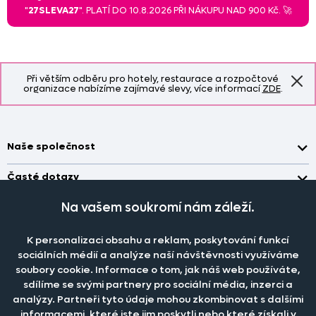
"
27SLEVA27
". PLATÍ DO 10.8.2026 PŘI NÁKUPU NAD 900 Kč. 🚀
Při větším odběru pro hotely, restaurace a rozpočtové
organizace nabízíme zajímavé slevy, více informací
ZDE
.
Naše společnost
Doprava a platba
Časté dotazy
Kontakt
Jak změřit okno pro nákup záclon?
Na vašem soukromí nám záleží.
Pobočka
O nás
Jak objednat záclony a závěsy na dante.cz?
Pobočka a výdej objednávek otevřena
po-pá 7.30 - 16.00
Obchodní podmínky
K personalizaci obsahu a reklam, poskytování funkcí
Jak prát záclony a závěsy?
PRODEJNÍ ODDĚLENÍ - TELEFONICKY
sociálních médií a analýze naší návštěvnosti využíváme
Staňte se členem klubu Dante.cz
po-pá 7:30 - 16:00
Nastavení cookies
Tel.:
777 111 818
soubory cookie. Informace o tom, jak náš web používáte,
Jak prát povlečení a prostěradla?
sdílíme se svými partnery pro sociální média, inzerci a
Katalog zdarma
e-mail:
dotazy@dante.cz
Informace o materiálech
reklamace:
reklamace@dante.cz
analýzy. Partneři tyto údaje mohou zkombinovat s dalšími
informacemi, které jste jim poskytli nebo které získali v