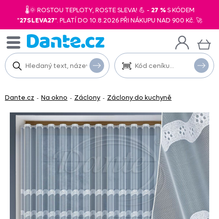
🌡️🌞 ROSTOU TEPLOTY, ROSTE SLEVA! 💪 -
27 %
S KÓDEM
"
27SLEVA27
". PLATÍ DO 10.8.2026 PŘI NÁKUPU NAD 900 Kč. 🚀
Dante.cz
Na okno
Záclony
Záclony do kuchyně
-
-
-