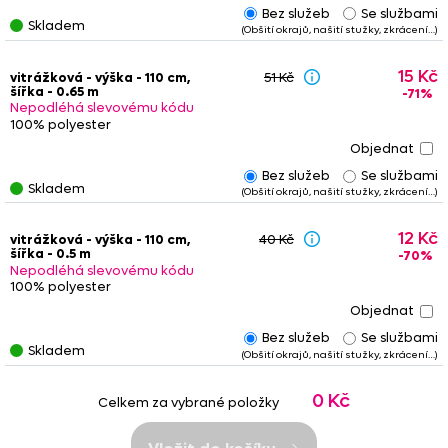
Bez služeb
Se službami
Některé zbytky jsou
zkrácené
nebo
obšité
, případně jsou na
Skladem
(Obšití okrajů, našití stužky, zkrácení…)
nich našity řasící stužky nebo tunýlky. Tyto služby jsou již
započteny v konečné ceně
zbytku. Věnujte prosím pozornost
15 Kč
poznámkám
- u upravených zbytků
nemusí vždy platit
tučně
vitrážková - výška - 110 cm,
51 Kč
šířka - 0.65 m
-71%
uvedený
rozměr
.
Nepodléhá slevovému kódu
100% polyester
Bez služeb
Se službami
Skladem
(Obšití okrajů, našití stužky, zkrácení…)
12 Kč
vitrážková - výška - 110 cm,
40 Kč
šířka - 0.5 m
-70%
Nepodléhá slevovému kódu
100% polyester
Bez služeb
Se službami
Skladem
(Obšití okrajů, našití stužky, zkrácení…)
0 Kč
Celkem za vybrané položky