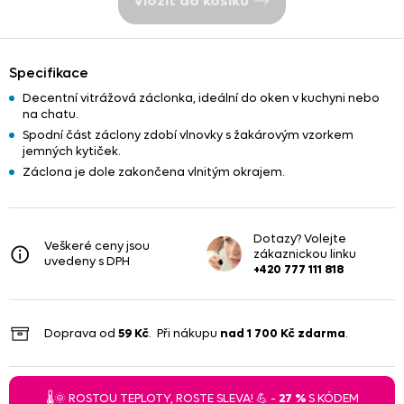
Vložit do košíku
Specifikace
Decentní vitrážová záclonka, ideální do oken v kuchyni nebo
na chatu.
Spodní část záclony zdobí vlnovky s žakárovým vzorkem
jemných kytiček.
Záclona je dole zakončena vlnitým okrajem.
Dotazy? Volejte
Veškeré ceny jsou
zákaznickou linku
uvedeny s DPH
+420 777 111 818
Doprava od
59 Kč
. Při nákupu
nad
1 700 Kč
zdarma
.
🌡️🌞 ROSTOU TEPLOTY, ROSTE SLEVA! 💪 -
27 %
S KÓDEM