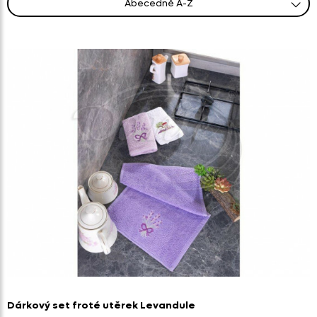
abecedně A-Z
od nejprodávanějšího
od nejlevnějšího
od nejnovějších
abecedně Z-A
od nejdražšího
Dárkový set froté utěrek Levandule