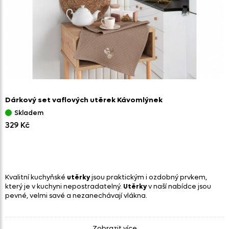
Dárkový set vaflových utěrek Kávomlýnek
Skladem
329 Kč
Kvalitní kuchyňské
utěrky
jsou praktickým i ozdobný prvkem,
který je v kuchyni nepostradatelný.
Utěrky
v naší nabídce jsou
pevné, velmi savé a nezanechávají vlákna.
Kuchyňské utěrky
Zobrazit více