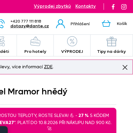
Výprodej zbytků
Kontakty
+420 777 111 818
Košík
Přihlášení
dotazy@dante.cz
 děti
Pro hotely
VÝPRODEJ
Tipy na dárky
levy, více informací
ZDE
.
nel Mramor hnědý
 ROSTOU TEPLOTY, ROSTE SLEVA! 💪 -
27 %
S KÓDEM
LEVA27
". PLATÍ DO 10.8.2026 PŘI NÁKUPU NAD 900 Kč.
🚀