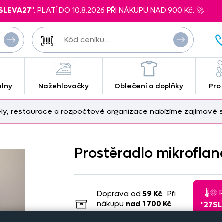
SLEVA27
". PLATÍ DO 10.8.2026 PŘI NÁKUPU NAD 900 Kč. 🚀
elny
Nažehlovačky
Oblečení a doplňky
Pro
ely, restaurace a rozpočtové organizace nabízíme zajímavé s
Prostěradlo mikrofla
🌡️
Doprava od
59 Kč
. Při
nákupu
nad
1 700 Kč
"
27S
zdarma
.