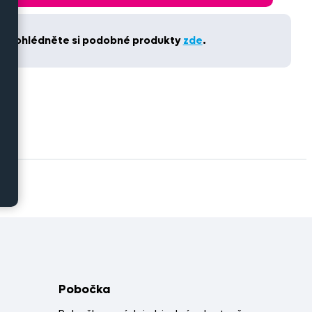
t. Prohlédněte si podobné produkty
zde
.
Pobočka