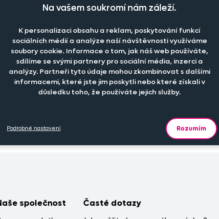
Na vašem soukromí nám záleží.
Toto zboží nadále není možné koupi
K personalizaci obsahu a reklam, poskytování funkcí
sociálních médií a analýze naší návštěvnosti využíváme
soubory cookie. Informace o tom, jak náš web používáte,
sdílíme se svými partnery pro sociální média, inzerci a
analýzy. Partneři tyto údaje mohou zkombinovat s dalšími
informacemi, které jste jim poskytli nebo které získali v
důsledku toho, že používáte jejich služby.
Rozumím
Podrobné nastavení
Naše společnost
Časté dotazy