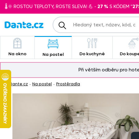
🌡️🌞 ROSTOU TEPLOTY, ROSTE SLEVA! 💪 -
27 %
S KÓDEM "
27
Na okno
Do kuchyně
Do koup
Na postel
Při větším odběru pro hot
Dante.cz
Na postel
Prostěradla
-
-