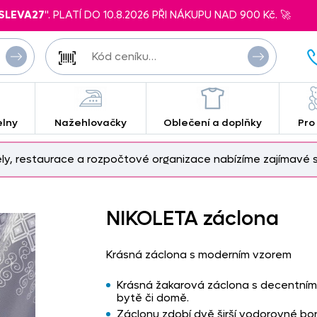
SLEVA27
". PLATÍ DO 10.8.2026 PŘI NÁKUPU NAD 900 Kč. 🚀
elny
Nažehlovačky
Oblečení a doplňky
Pro
ely, restaurace a rozpočtové organizace nabízíme zajímavé s
NIKOLETA záclona
Krásná záclona s moderním vzorem
Krásná žakarová záclona s decentn
bytě či domě.
Záclonu zdobí dvě širší vodorovné b