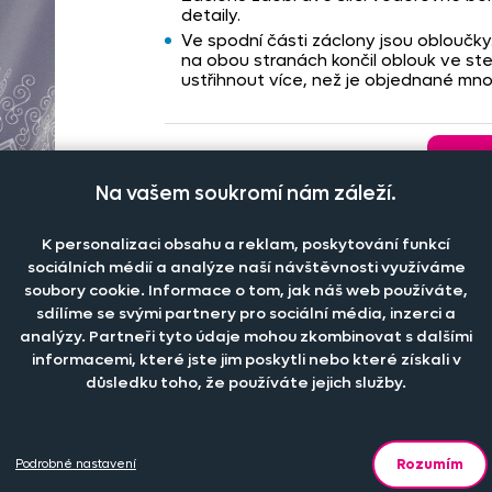
detaily.
Ve spodní části záclony jsou obloučk
na obou stranách končil oblouk ve st
ustřihnout více, než je objednané mn
🌡️
Doprava od
59 Kč
. Při
nákupu
nad
1 700 Kč
"
27S
Na vašem soukromí nám záleží.
zdarma
.
K personalizaci obsahu a reklam, poskytování funkcí
sociálních médií a analýze naší návštěvnosti využíváme
soubory cookie. Informace o tom, jak náš web používáte,
Toto zboží nadále není možné koupi
sdílíme se svými partnery pro sociální média, inzerci a
analýzy. Partneři tyto údaje mohou zkombinovat s dalšími
informacemi, které jste jim poskytli nebo které získali v
důsledku toho, že používáte jejich služby.
Rozumím
Podrobné nastavení