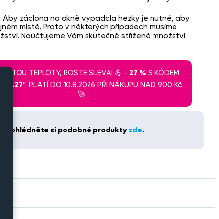
y. Aby záclona na okně vypadala hezky je nutné, aby
ejném místě. Proto v některých případech musíme
ožství. Naúčtujeme Vám skutečně střižené množství.
 ROSTOU TEPLOTY, ROSTE SLEVA! 💪 -
27 %
S KÓDEM
LEVA27
". PLATÍ DO 10.8.2026 PŘI NÁKUPU NAD 900 Kč.
🚀
t. Prohlédněte si podobné produkty
zde
.