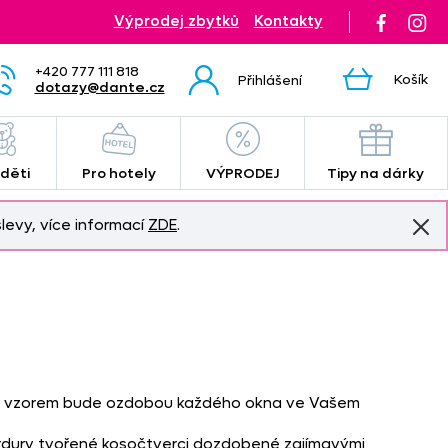
Výprodej zbytků
Kontakty
+420 777 111 818
Košík
Přihlášení
dotazy@dante.cz
 děti
Pro hotely
VÝPRODEJ
Tipy na dárky
levy, více informací
ZDE
.
ím vzorem bude ozdobou každého okna ve Vašem
ordury tvořené kosočtverci dozdobené zajímavými