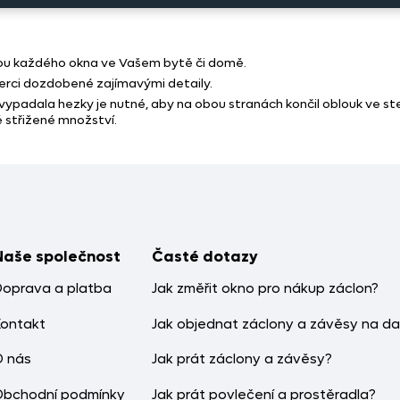
u každého okna ve Vašem bytě či domě.
erci dozdobené zajímavými detaily.
 vypadala hezky je nutné, aby na obou stranách končil oblouk ve s
 střižené množství.
Naše společnost
Časté dotazy
Doprava a platba
Jak změřit okno pro nákup záclon?
Kontakt
Jak objednat záclony a závěsy na da
O nás
Jak prát záclony a závěsy?
Obchodní podmínky
Jak prát povlečení a prostěradla?