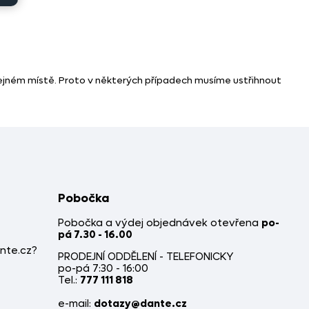
tejném místě. Proto v některých případech musíme ustřihnout
Pobočka
Pobočka a výdej objednávek otevřena
po-
pá 7.30 - 16.00
nte.cz?
PRODEJNÍ ODDĚLENÍ - TELEFONICKY
po-pá 7:30 - 16:00
Tel.:
777 111 818
e-mail:
dotazy@dante.cz