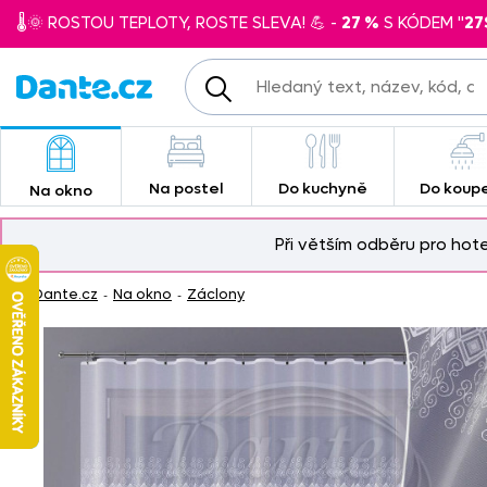
🌡️🌞 ROSTOU TEPLOTY, ROSTE SLEVA! 💪 -
27 %
S KÓDEM "
27
Na postel
Do kuchyně
Do koup
Na okno
Při větším odběru pro hot
Dante.cz
Na okno
Záclony
-
-