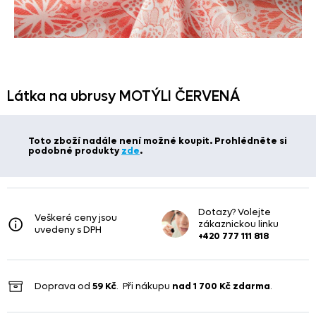
Látka na ubrusy MOTÝLI ČERVENÁ
Toto zboží nadále není možné koupit. Prohlédněte si
podobné produkty
zde
.
Dotazy? Volejte
Veškeré ceny jsou
zákaznickou linku
uvedeny s DPH
+420 777 111 818
Doprava od
59 Kč
. Při nákupu
nad
1 700 Kč
zdarma
.