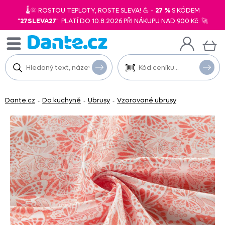
🌡️🌞 ROSTOU TEPLOTY, ROSTE SLEVA! 💪 -
27 %
S KÓDEM
"
27SLEVA27
". PLATÍ DO 10.8.2026 PŘI NÁKUPU NAD 900 Kč. 🚀
Dante.cz
Do kuchyně
Ubrusy
Vzorované ubrusy
-
-
-