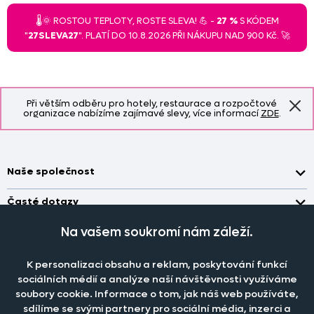
🌡️🌞 ROSTOU TEPLOTY, ROSTE SLEVA! 💪 -
27 %
S KÓDEM
"
27SLEVA27
". PLATÍ DO 10.8.2026 PŘI NÁKUPU NAD 900 Kč. 🚀
Při větším odběru pro hotely, restaurace a rozpočtové
organizace nabízíme zajímavé slevy, více informací
ZDE
.
Naše společnost
Doprava a platba
Časté dotazy
Kontakt
Jak změřit okno pro nákup záclon?
Na vašem soukromí nám záleží.
Pobočka
O nás
Jak objednat záclony a závěsy na dante.cz?
Pobočka a výdej objednávek otevřena
po-pá 7.30 - 16.00
Obchodní podmínky
K personalizaci obsahu a reklam, poskytování funkcí
Jak prát záclony a závěsy?
PRODEJNÍ ODDĚLENÍ - TELEFONICKY
sociálních médií a analýze naší návštěvnosti využíváme
Staňte se členem klubu Dante.cz
po-pá 7:30 - 16:00
Nastavení cookies
Tel.:
777 111 818
Jak prát povlečení a prostěradla?
soubory cookie. Informace o tom, jak náš web používáte,
sdílíme se svými partnery pro sociální média, inzerci a
Katalog zdarma
e-mail:
dotazy@dante.cz