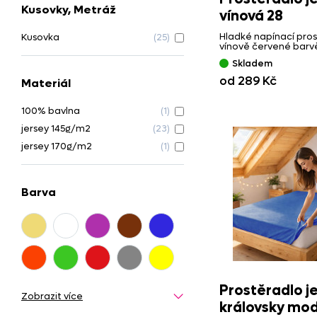
Kusovky, Metráž
vínová 28
Hladké napínací pros
Kusovka
(25)
vínově červené barv
Skladem
od 289 Kč
Materiál
100% bavlna
(1)
jersey 145g/m2
(23)
jersey 170g/m2
(1)
Barva
Prostěradlo j
Zobrazit více
královsky mod