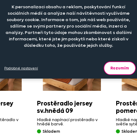
Skladem
Sklade
K personalizaci obsahu a reklam, poskytování funkcí
od 289 Kč
od 289 
sociálních médií a analýze naší návštěvnosti využíváme
soubory cookie. Informace o tom, jak náš web používáte,
sdílíme se svými partnery pro sociální média, inzerci a
analýzy. Partneři tyto údaje mohou zkombinovat s dalšími
informacemi, které jste jim poskytli nebo které získali v
důsledku toho, že používáte jejich služby.
Rozumím
Podrobné nastavení
ersey
Prostěradlo jersey
Prostě
sv.hnědá 09
pomer
těradlo v
Hladké napínací prostěradlo v
Hladké nap
hnědé barvě.
světle syt
Skladem
Sklade