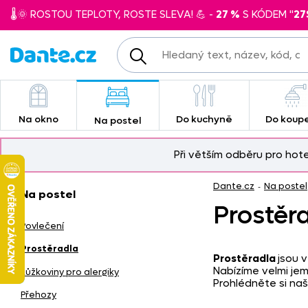
🌡️🌞 ROSTOU TEPLOTY, ROSTE SLEVA! 💪 -
27 %
S KÓDEM "
27
Na okno
Do kuchyně
Do koup
Na postel
Při větším odběru pro hot
Dante.cz
Na postel
-
Na postel
Prostěra
Povlečení
Prostěradla
Prostěradla
jsou 
Nabízíme velmi je
Lůžkoviny pro alergiky
Prohlédněte si naš
Přehozy