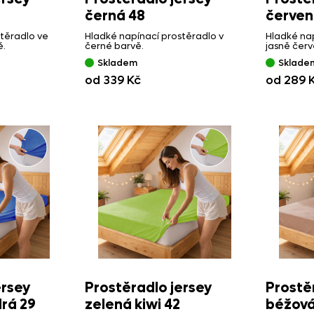
černá 48
červen
těradlo ve
Hladké napínací prostěradlo v
Hladké nap
ě.
černé barvě.
jasně červ
Skladem
Sklade
od 339 Kč
od 289 
ersey
Prostěradlo jersey
Prostě
rá 29
zelená kiwi 42
béžová