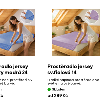
radlo jersey
Prostěradlo jersey
y modrá 24
sv.fialová 14
ínací prostěradlo v
Hladké napínací prostěradlo ve
ré barvě.
světle fialové barvě.
m
Skladem
Kč
od 289 Kč