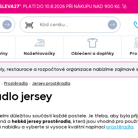
SLEVA27
". PLATÍ DO 10.8.2026 PŘI NÁKUPU NAD 900 Kč. 🚀
elny
Nažehlovačky
Oblečení a doplňky
Pro
ely, restaurace a rozpočtové organizace nabízíme zajímavé s
Prostěradla
Jersey prostěradla
-
-
dlo jersey
velmi důležitou součástí každé postele. Je třeba, aby byla př
mná a
hebká jersey prostěradla
, která jsou vhodná pro použ
i nabídku a vyberte si vysoce kvalitní napínací
prostěradla
.