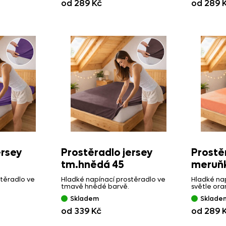
od 289 Kč
od 289 
ersey
Prostěradlo jersey
Prostě
tm.hnědá 45
meruňk
těradlo ve
Hladké napínací prostěradlo ve
Hladké nap
tmavě hnědé barvě.
světle ora
Skladem
Sklade
od 339 Kč
od 289 