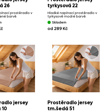
á 26
tyrkysová 22
ínací prostěradlo v
Hladké napínací prostěradlo v
ené barvě.
tyrkysově modré barvě.
m
Skladem
Kč
od 289 Kč
radlo jersey
Prostěradlo jersey
 10
tm.šedá 51