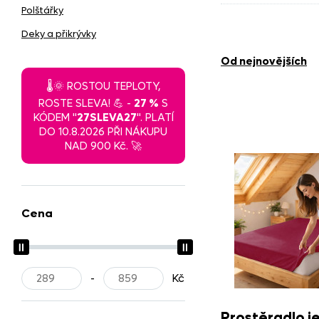
Polštářky
Prostěradla 
Deky a přikrývky
od nejnovějších
🌡️🌞 ROSTOU TEPLOTY,
ROSTE SLEVA! 💪 -
27 %
S
KÓDEM "
27SLEVA27
". PLATÍ
DO 10.8.2026 PŘI NÁKUPU
NAD 900 Kč. 🚀
Cena
-
Kč
Prostěradlo j