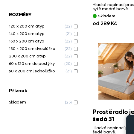
Hladké napínací pros
sytě modré barvě.
ROZMĚRY
Skladem
od 289 Kč
120 x 200 cm atyp
(22)
140 x 200 cm atyp
(21)
160 x 200 cm atyp
(22)
180 x 200 cm dvoulůžko
(22)
200 x 200 cm atyp
(22)
60 x 120 cm do postýlky
(20)
90 x 200 cm jednolůžko
(21)
Příznak
Skladem
(25)
Prostěradlo j
šedá 31
Hladké napínací pros
šedé barvě.