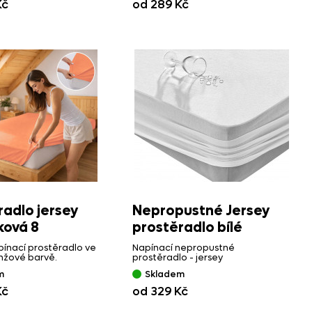
Kč
od 289 Kč
radlo jersey
Nepropustné Jersey
ová 8
prostěradlo bílé
ínací prostěradlo ve
Napínací nepropustné
nžové barvě.
prostěradlo - jersey
m
Skladem
Kč
od 329 Kč