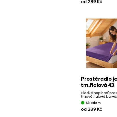
od 289 Kč
Prostěradlo j
tm.fialová 43
Hladké napínací pros
tmavě fialové barvě.
Skladem
od 289 Kč