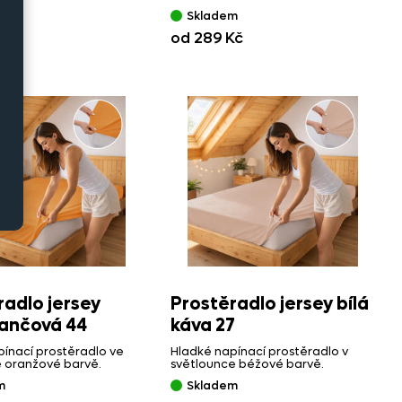
m
Skladem
Kč
od 289 Kč
radlo jersey
Prostěradlo jersey bílá
ančová 44
káva 27
ínací prostěradlo ve
Hladké napínací prostěradlo v
ě oranžové barvě.
světlounce béžové barvě.
m
Skladem