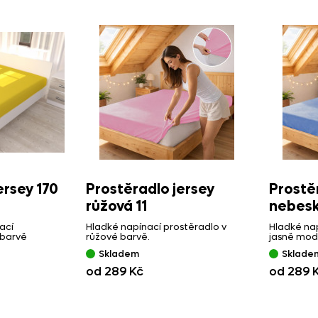
ersey 170
Prostěradlo jersey
Prostě
růžová 11
nebesk
ací
Hladké napínací prostěradlo v
Hladké nap
 barvě
růžové barvě.
jasně mod
Skladem
Sklade
od 289 Kč
od 289 