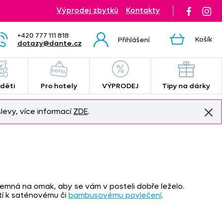
Výprodej zbytků
Kontakty
+420 777 111 818
Košík
Přihlášení
dotazy@dante.cz
 děti
Pro hotely
VÝPRODEJ
Tipy na dárky
levy, více informací
ZDE
.
íjemná na omak, aby se vám v posteli dobře leželo.
ití k saténovému či
bambusovému povlečení
.