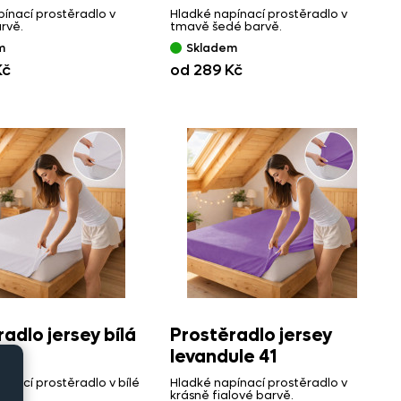
ínací prostěradlo v
Hladké napínací prostěradlo v
rvě.
tmavě šedé barvě.
m
Skladem
Kč
od 289 Kč
adlo jersey bílá
Prostěradlo jersey
levandule 41
ínací prostěradlo v bílé
Hladké napínací prostěradlo v
krásně fialové barvě.