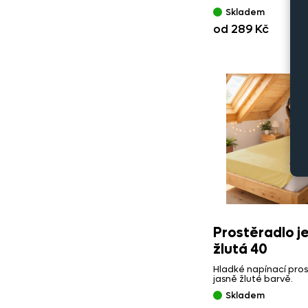
Skladem
od 289 Kč
Prostěradlo j
žlutá 40
Hladké napínací pros
jasně žluté barvě.
Skladem