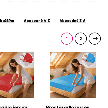
jdražšího
abecedně A-Z
abecedně Z-A
1
2
radlo jersey
Prostěradlo jersey