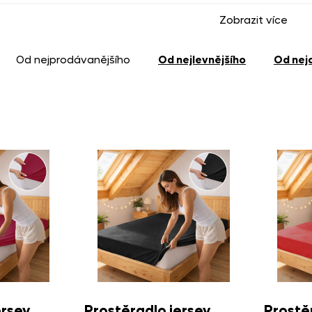
Zobrazit více
jersey
od nejprodávanějšího
od nejlevnějšího
od ne
ersey
Prostěradlo jersey
Prostě